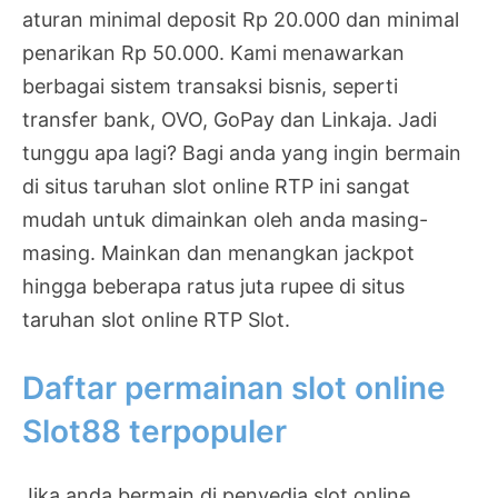
aturan minimal deposit Rp 20.000 dan minimal
penarikan Rp 50.000. Kami menawarkan
berbagai sistem transaksi bisnis, seperti
transfer bank, OVO, GoPay dan Linkaja. Jadi
tunggu apa lagi? Bagi anda yang ingin bermain
di situs taruhan slot online RTP ini sangat
mudah untuk dimainkan oleh anda masing-
masing. Mainkan dan menangkan jackpot
hingga beberapa ratus juta rupee di situs
taruhan slot online RTP Slot.
Daftar permainan slot online
Slot88 terpopuler
Jika anda bermain di penyedia slot online