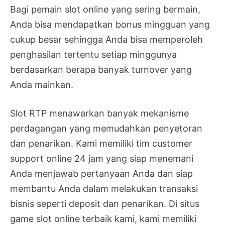
Bagi pemain slot online yang sering bermain,
Anda bisa mendapatkan bonus mingguan yang
cukup besar sehingga Anda bisa memperoleh
penghasilan tertentu setiap minggunya
berdasarkan berapa banyak turnover yang
Anda mainkan.
Slot RTP menawarkan banyak mekanisme
perdagangan yang memudahkan penyetoran
dan penarikan. Kami memiliki tim customer
support online 24 jam yang siap menemani
Anda menjawab pertanyaan Anda dan siap
membantu Anda dalam melakukan transaksi
bisnis seperti deposit dan penarikan. Di situs
game slot online terbaik kami, kami memiliki