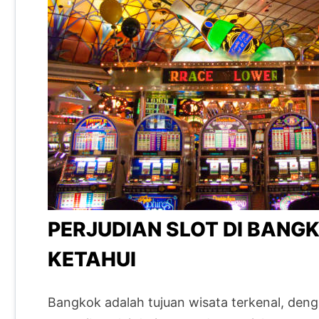
PERJUDIAN SLOT DI BANG
KETAHUI
Bangkok adalah tujuan wisata terkenal, den