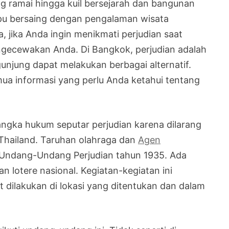
g ramai hingga kuil bersejarah dan bangunan
pu bersaing dengan pengalaman wisata
, jika Anda ingin menikmati perjudian saat
ngecewakan Anda. Di Bangkok, perjudian adalah
unjung dapat melakukan berbagai alternatif.
mua informasi yang perlu Anda ketahui tentang
ka hukum seputar perjudian karena dilarang
 Thailand. Taruhan olahraga dan
Agen
n Undang-Undang Perjudian tahun 1935. Ada
n lotere nasional. Kegiatan-kegiatan ini
 dilakukan di lokasi yang ditentukan dan dalam