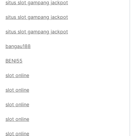
situs slot gampang jackpot
situs slot gampang jackpot
situs slot gampang jackpot
bangau188
BENI55
slot online
slot online
slot online
slot online
slot online