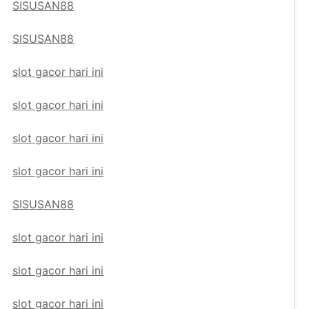
SISUSAN88
SISUSAN88
slot gacor hari ini
slot gacor hari ini
slot gacor hari ini
slot gacor hari ini
SISUSAN88
slot gacor hari ini
slot gacor hari ini
slot gacor hari ini