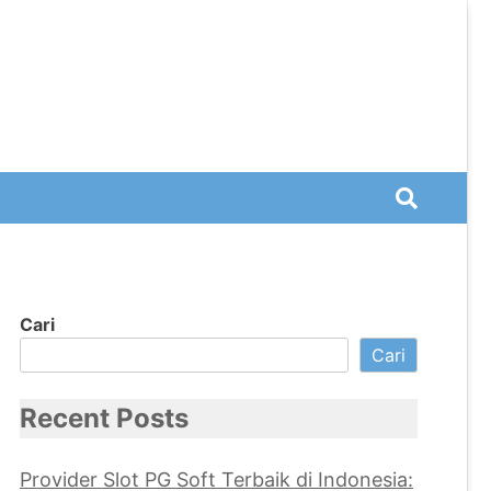
Cari
Cari
Recent Posts
Provider Slot PG Soft Terbaik di Indonesia: