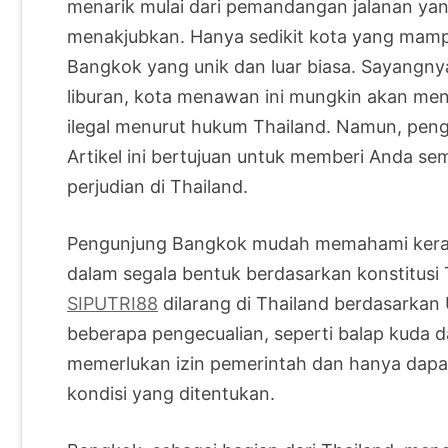
menarik mulai dari pemandangan jalanan yan
menakjubkan. Hanya sedikit kota yang mam
Bangkok yang unik dan luar biasa. Sayangnya
liburan, kota menawan ini mungkin akan me
ilegal menurut hukum Thailand. Namun, peng
Artikel ini bertujuan untuk memberi Anda se
perjudian di Thailand.
Pengunjung Bangkok mudah memahami kerang
dalam segala bentuk berdasarkan konstitusi
SIPUTRI88
dilarang di Thailand berdasarka
beberapa pengecualian, seperti balap kuda da
memerlukan izin pemerintah dan hanya dapat
kondisi yang ditentukan.