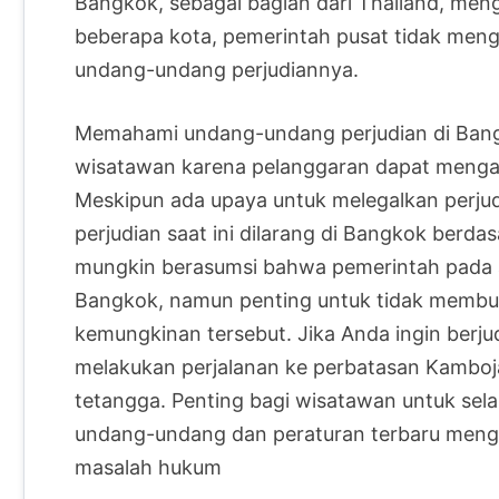
Bangkok, sebagai bagian dari Thailand, mengi
beberapa kota, pemerintah pusat tidak meng
undang-undang perjudiannya.
Memahami undang-undang perjudian di Bangk
wisatawan karena pelanggaran dapat menga
Meskipun ada upaya untuk melegalkan perjudi
perjudian saat ini dilarang di Bangkok berda
mungkin berasumsi bahwa pemerintah pada a
Bangkok, namun penting untuk tidak membu
kemungkinan tersebut. Jika Anda ingin berjud
melakukan perjalanan ke perbatasan Kamboja, 
tetangga. Penting bagi wisatawan untuk sel
undang-undang dan peraturan terbaru menge
masalah hukum