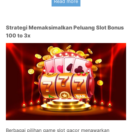
Read more
Strategi Memaksimalkan Peluang Slot Bonus
100 to 3x
Berbagai pilihan game slot gacor menawarkan