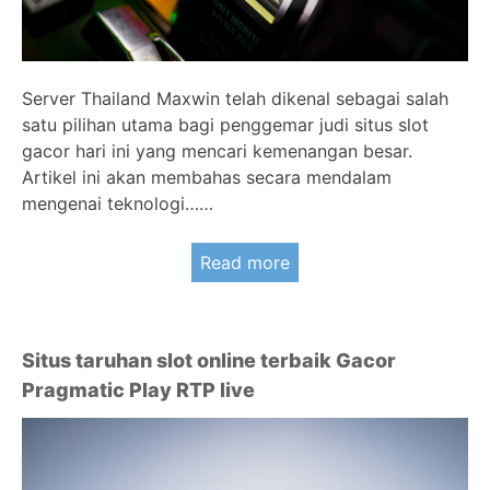
Server Thailand Maxwin telah dikenal sebagai salah
satu pilihan utama bagi penggemar judi situs slot
gacor hari ini yang mencari kemenangan besar.
Artikel ini akan membahas secara mendalam
mengenai teknologi……
Read more
Situs taruhan slot online terbaik Gacor
Pragmatic Play RTP live