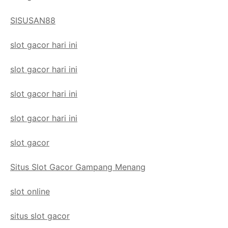
SISUSAN88
slot gacor hari ini
slot gacor hari ini
slot gacor hari ini
slot gacor hari ini
slot gacor
Situs Slot Gacor Gampang Menang
slot online
situs slot gacor