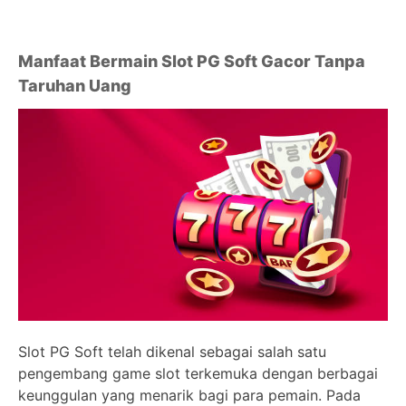
Manfaat Bermain Slot PG Soft Gacor Tanpa
Taruhan Uang
Slot PG Soft telah dikenal sebagai salah satu
pengembang game slot terkemuka dengan berbagai
keunggulan yang menarik bagi para pemain. Pada