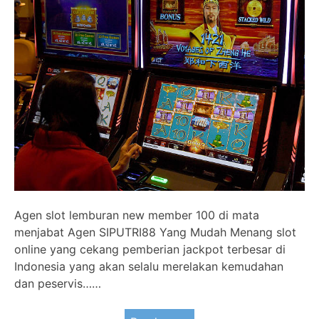
Agen slot lemburan new member 100 di mata
menjabat Agen SIPUTRI88 Yang Mudah Menang slot
online yang cekang pemberian jackpot terbesar di
Indonesia yang akan selalu merelakan kemudahan
dan peservis……