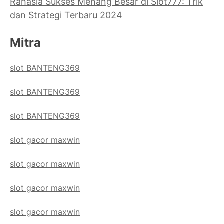
Rahasia Sukses Menang Besar di Slot777: Trik
dan Strategi Terbaru 2024
Mitra
slot BANTENG369
slot BANTENG369
slot BANTENG369
slot gacor maxwin
slot gacor maxwin
slot gacor maxwin
slot gacor maxwin